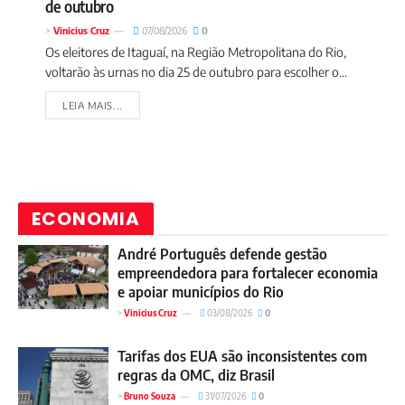
de outubro
>
Vinicius Cruz
07/08/2026
0
Os eleitores de Itaguaí, na Região Metropolitana do Rio,
voltarão às urnas no dia 25 de outubro para escolher o...
LEIA MAIS...
ECONOMIA
André Português defende gestão
empreendedora para fortalecer economia
e apoiar municípios do Rio
>
Vinicius Cruz
03/08/2026
0
Tarifas dos EUA são inconsistentes com
regras da OMC, diz Brasil
>
Bruno Souza
31/07/2026
0