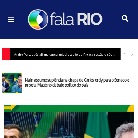
André Português afirma que principal desafio do Rio é a gestão e não a falta de recursos
Nalin assume suplência na chapa de Carlos Jordy para o Senado e
projeta Magé no debate político do país