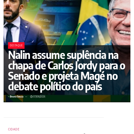
DESTAQUE
Nalin assume suplência na
chapa de Carlos Jordy para o
Senado e projeta Magé no
debate político do país
>
Bruno Souza
07/08/2026
CIDADE