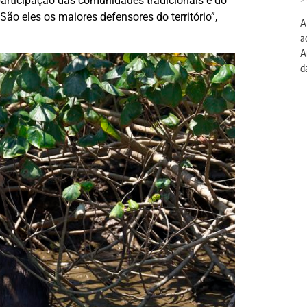
articipação das comunidades tradicionais e do
>
ão eles os maiores defensores do território”,
A
a
A
da