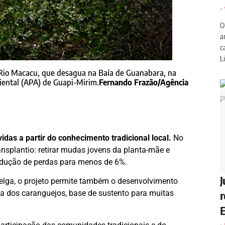
>
O
a
c
Li
Rio Macacu, que desagua na Baía de Guanabara, na
iental (APA) de Guapi-Mirim.
Fernando Frazão/Agência
idas a partir do conhecimento tradicional local.
No
ansplantio: retirar mudas jovens da planta-mãe e
redução de perdas para menos de 6%.
J
elga, o projeto permite também o desenvolvimento
r
a dos caranguejos, base de sustento para muitas