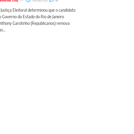
Vinicius Cruz
04/08/2026
0
 Justiça Eleitoral determinou que o candidato
o Governo do Estado do Rio de Janeiro
nthony Garotinho (Republicanos) remova
s...