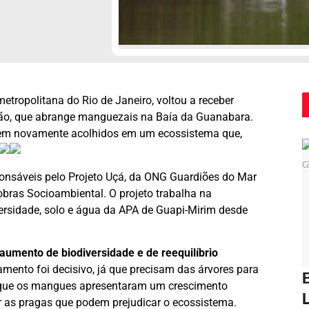
etropolitana do Rio de Janeiro, voltou a receber
ão, que abrange manguezais na Baía da Guanabara.
ntem novamente acolhidos em um ecossistema que,
onsáveis pelo Projeto Uçá, da ONG Guardiões do Mar
bras Socioambiental. O projeto trabalha na
rsidade, solo e água da APA de Guapi-Mirim desde
 aumento de biodiversidade e de reequilíbrio
amento foi decisivo, já que precisam das árvores para
E
que os mangues apresentaram um crescimento
L
ar as pragas que podem prejudicar o ecossistema.