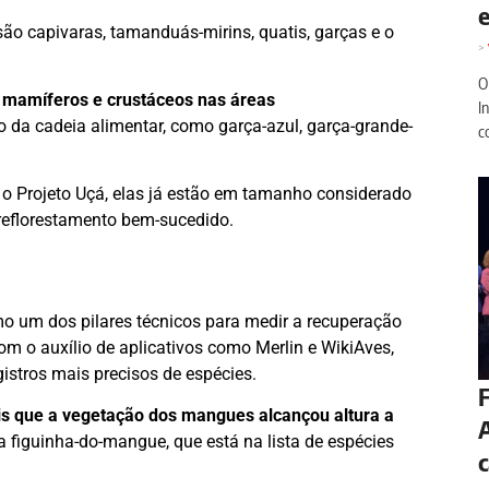
e
ão capivaras, tamanduás-mirins, quatis, garças e o
>
O
 mamíferos e crustáceos nas áreas
I
 da cadeia alimentar, como garça-azul, garça-grande-
c
o o Projeto Uçá, elas já estão em tamanho considerado
m reflorestamento bem-sucedido.
o um dos pilares técnicos para medir a recuperação
com o auxílio de aplicativos como Merlin e WikiAves,
istros mais precisos de espécies.
F
ois que a vegetação dos mangues alcançou altura a
A
a figuinha-do-mangue, que está na lista de espécies
c