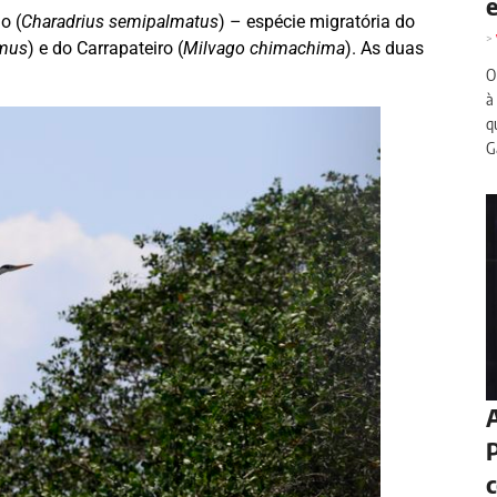
o (
Charadrius semipalmatus
) – espécie migratória do
>
lmus
) e do Carrapateiro (
Milvago chimachima
). As duas
O
à
q
G
A
P
c