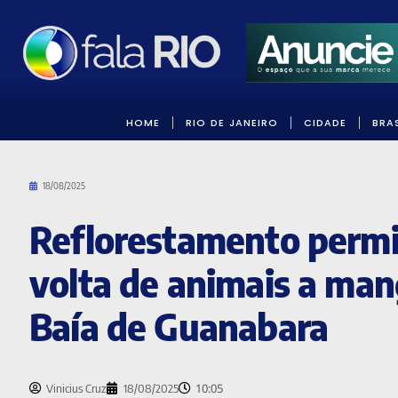
HOME
RIO DE JANEIRO
CIDADE
BRAS
18/08/2025
Reflorestamento permi
volta de animais a ma
Baía de Guanabara
10:05
Vinicius Cruz
18/08/2025