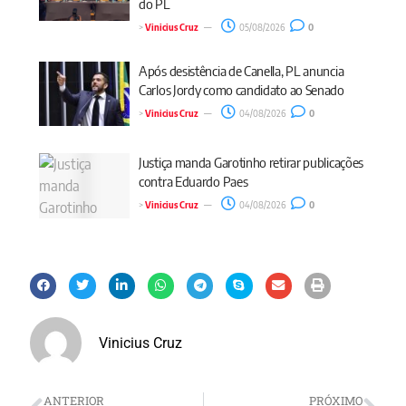
do PL
>
Vinicius Cruz
05/08/2026
0
Após desistência de Canella, PL anuncia
Carlos Jordy como candidato ao Senado
>
Vinicius Cruz
04/08/2026
0
Justiça manda Garotinho retirar publicações
contra Eduardo Paes
>
Vinicius Cruz
04/08/2026
0
Vinicius Cruz
ANTERIOR
PRÓXIMO